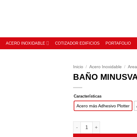
ACERO INOXIDABLE
COTIZADOR EDIFICIOS
PORTAFOLIO
Inicio
/
Acero Inoxidable
/
Are
BAÑO MINUSV
Características
Acero más Adhesivo Plotter