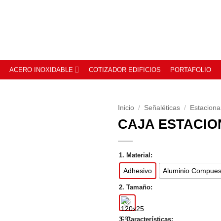
ACERO INOXIDABLE
COTIZADOR EDIFICIOS
PORTAFOLIO
Inicio
/
Señaléticas
/
Estacion
CAJA ESTACI
1. Material:
Adhesivo
Aluminio Compues
2. Tamaño:
3. Características: