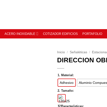
ACERO INOXIDABLE
COTIZADOR EDIFICIOS
PORTAFOLIO
Inicio
/
Señaléticas
/
Estacion
DIRECCION OB
1. Material:
Adhesivo
Aluminio Compues
2. Tamaño:
3. Características: