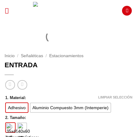
Saltar
al
contenido
Inicio
/
Señaléticas
/
Estacionamientos
ENTRADA
LIMPIAR SELECCIÓN
1. Material:
Adhesivo
Aluminio Compuesto 3mm (Intemperie)
2. Tamaño: