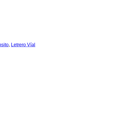
nsito
,
Letrero Víal