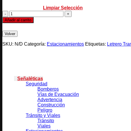
Limpiar Selección
ENTRADA
ESTACIONAMIENTO
Añadir al carrito
cantidad
SKU:
N/D
Categoría:
Estacionamientos
Etiquetas:
Letrero Tra
Categorías
Señaléticas
Seguridad
Bomberos
Vías de Evacuación
Advertencia
Construcción
Peligro
Tránsito y Viales
Tránsito
Viales