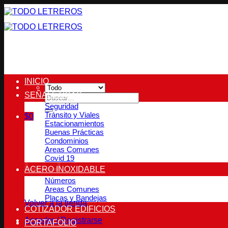
Saltar
al
contenido
INICIO
SEÑALETICAS
Buscar
por:
Seguridad
Tránsito y Viales
$
0
Estacionamientos
Carrito
Buenas Prácticas
Condominios
Areas Comunes
Covid 19
ACERO INOXIDABLE
Números
No hay productos en el carrito.
Areas Comunes
Placas y Bandejas
Volver a la tienda
COTIZADOR EDIFICIOS
Acceder / Registrarse
PORTAFOLIO