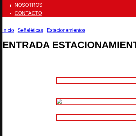
NOSOTROS
CONTACTO
Inicio
/
Señaléticas
/
Estacionamientos
ENTRADA ESTACIONAMIEN
Adhesivo
1. Material:
Aluminio Compuesto 3mm (Intemper
2. Tamaño:
Adhesivo Normal Impreso
Adhesivo Normal Impreso Laminado
3. Características:
Adhesivo Plotter de Corte
Adhesivo Reflectivo Plotter de Corte