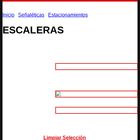
Inicio
/
Señaléticas
/
Estacionamientos
ESCALERAS
Adhesivo
1. Material:
Aluminio Compuesto 3mm
(Intemperie)
2. Tamaño:
Adhesivo Normal Impreso
Adhesivo Normal Impreso Laminado
3.
Adhesivo Plotter de Corte
Características:
Adhesivo Reflectivo Plotter de Corte
Limpiar Selección