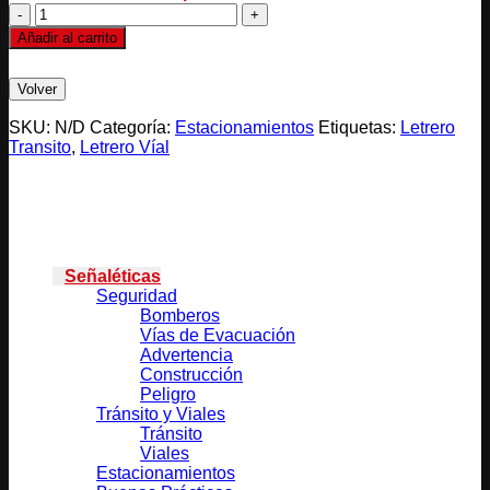
ESCALERAS
cantidad
Añadir al carrito
SKU:
N/D
Categoría:
Estacionamientos
Etiquetas:
Letrero
Transito
,
Letrero Víal
Categorías
Señaléticas
Seguridad
Bomberos
Vías de Evacuación
Advertencia
Construcción
Peligro
Tránsito y Viales
Tránsito
Viales
Estacionamientos