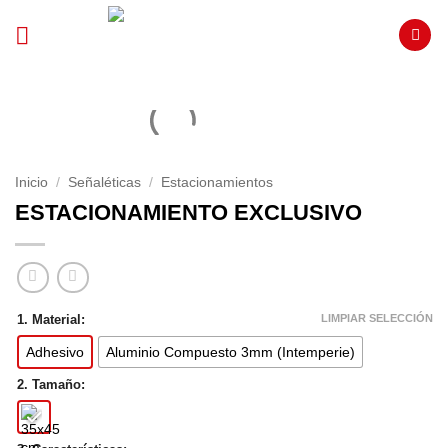
Saltar
al
contenido
Inicio
/
Señaléticas
/
Estacionamientos
ESTACIONAMIENTO EXCLUSIVO
LIMPIAR SELECCIÓN
1. Material:
Adhesivo
Aluminio Compuesto 3mm (Intemperie)
2. Tamaño: