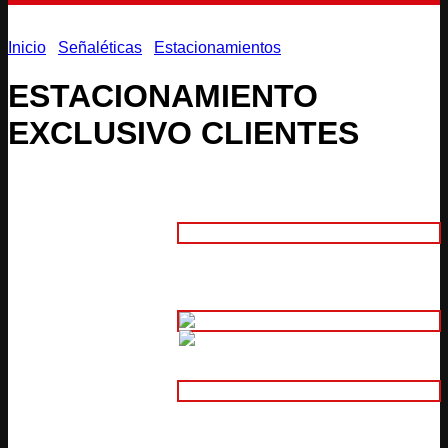
Inicio
/
Señaléticas
/
Estacionamientos
ESTACIONAMIENTO
EXCLUSIVO CLIENTES
Adhesivo
1. Material:
Aluminio Compuesto 3mm
(Intemperie)
2. Tamaño:
Adhesivo Normal Impreso
Adhesivo Normal Impreso Laminado
3.
Adhesivo Plotter de Corte
Características:
Adhesivo Reflectivo Plotter de Corte