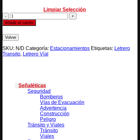
Limpiar Selección
ESTACIONAMIENTO
EXCLUSIVO
Añadir al carrito
CLIENTES
cantidad
SKU:
N/D
Categoría:
Estacionamientos
Etiquetas:
Letrero
Transito
,
Letrero Víal
Categorías
Señaléticas
Seguridad
Bomberos
Vías de Evacuación
Advertencia
Construcción
Peligro
Tránsito y Viales
Tránsito
Viales