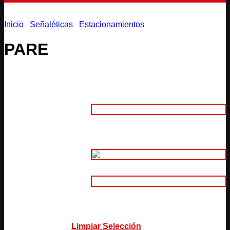
Inicio
/
Señaléticas
/
Estacionamientos
PARE
Adhesivo
1. Material:
Aluminio Compuesto 3mm
(Intemperie)
2. Tamaño:
Adhesivo Normal Impreso
Adhesivo Normal Impreso Laminado
3.
Adhesivo Plotter de Corte
Características:
Adhesivo Reflectivo Plotter de Corte
Limpiar Selección