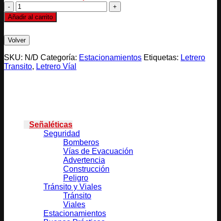
PARE
cantidad
Añadir al carrito
SKU:
N/D
Categoría:
Estacionamientos
Etiquetas:
Letrero
Transito
,
Letrero Víal
Categorías
Señaléticas
Seguridad
Bomberos
Vías de Evacuación
Advertencia
Construcción
Peligro
Tránsito y Viales
Tránsito
Viales
Estacionamientos