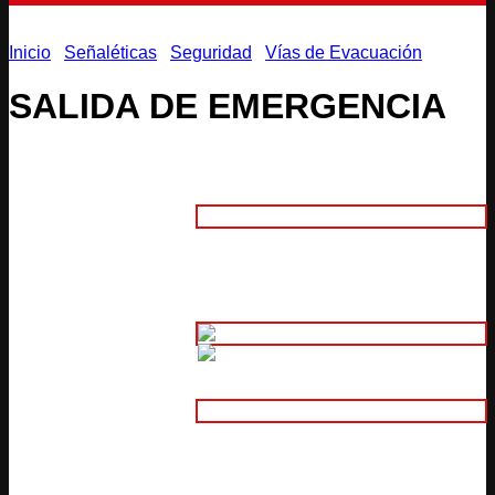
Inicio
/
Señaléticas
/
Seguridad
/
Vías de Evacuación
SALIDA DE EMERGENCIA
Adhesivo
Trovicel 3mm (Interior)
1. Material:
Aluminio Compuesto 3mm
(Intemperie)
2. Tamaño:
Adhesivo Normal Impreso
Adhesivo Normal Impreso Laminado
3.
Adhesivo Plotter de Corte
Características:
Adhesivo Reflectivo Plotter de Corte