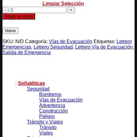
Limpiar Selección
SALIDA
DE
Añadir al carrito
EMERGENCIA
cantidad
SKU:
N/D
Categoría:
Vías de Evacuación
Etiquetas:
Letrero
Emergencias
,
Letrero Seguridad
,
Letrero Vía de Evacuación
,
Salida de Emergencia
Categorías
Señaléticas
Seguridad
Bomberos
Vías de Evacuación
Advertencia
Construcción
Peligro
Tránsito y Viales
Tránsito
Viales