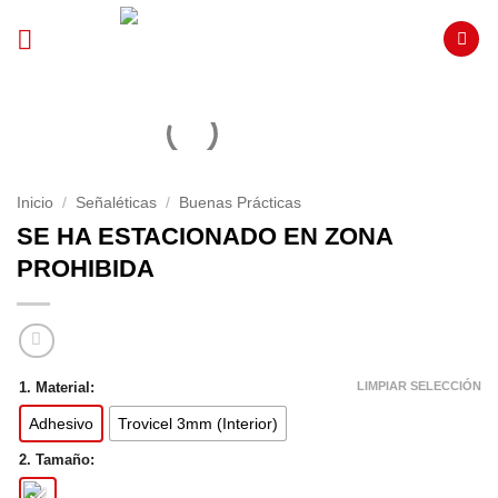
Saltar
al
contenido
Inicio
/
Señaléticas
/
Buenas Prácticas
SE HA ESTACIONADO EN ZONA
PROHIBIDA
LIMPIAR SELECCIÓN
1. Material:
Adhesivo
Trovicel 3mm (Interior)
2. Tamaño: