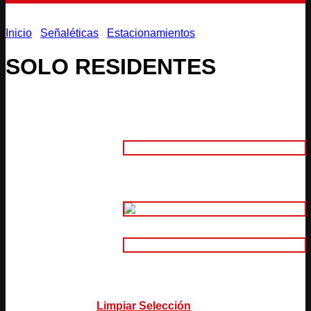
Inicio
/
Señaléticas
/
Estacionamientos
SOLO RESIDENTES
Adhesivo
1. Material:
Aluminio Compuesto 3mm
(Intemperie)
2. Tamaño:
Adhesivo Normal Impreso
Adhesivo Normal Impreso Laminado
3.
Adhesivo Plotter de Corte
Características:
Adhesivo Reflectivo Plotter de Corte
Limpiar Selección