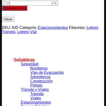
SOLO
RESIDENTES
Añadir al carrito
cantidad
SKU:
N/D
Categoría:
Estacionamientos
Etiquetas:
Letrero
Transito
,
Letrero Víal
Categorías
Señaléticas
Seguridad
Bomberos
Vías de Evacuación
Advertencia
Construcción
Peligro
Tránsito y Viales
Tránsito
Viales
Estacionamientos