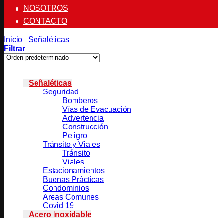
NOSOTROS
CONTACTO
Inicio
/
Señaléticas
/
Buenas Prácticas
Filtrar
Categorías
Señaléticas
Seguridad
Bomberos
Vías de Evacuación
Advertencia
Construcción
Peligro
Tránsito y Viales
Tránsito
Viales
Estacionamientos
Buenas Prácticas
Condominios
Areas Comunes
Covid 19
Acero Inoxidable