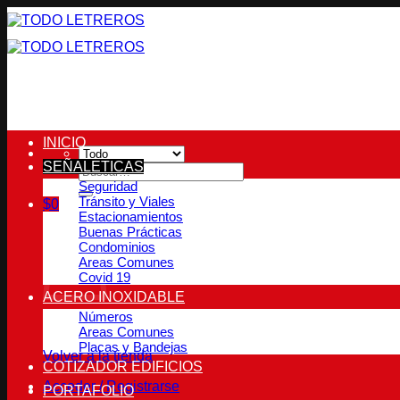
Saltar
al
contenido
INICIO
SEÑALETICAS
Buscar
por:
Seguridad
Tránsito y Viales
$
0
Estacionamientos
Carrito
Buenas Prácticas
Condominios
Areas Comunes
Covid 19
ACERO INOXIDABLE
Números
No hay productos en el carrito.
Areas Comunes
Placas y Bandejas
Volver a la tienda
COTIZADOR EDIFICIOS
Acceder / Registrarse
PORTAFOLIO