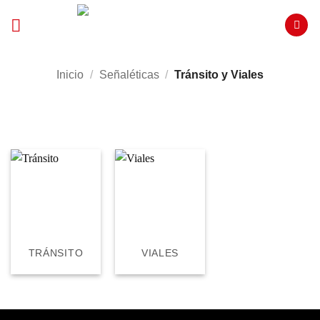
Saltar
al
contenido
Inicio
/
Señaléticas
/
Tránsito y Viales
FILTRAR
TRÁNSITO
VIALES