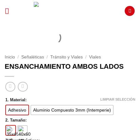
Saltar
al
contenido
Inicio
/
Señaléticas
/
Tránsito y Viales
/
Viales
ENSANCHAMIENTO AMBOS LADOS
LIMPIAR SELECCIÓN
1. Material:
Adhesivo
Aluminio Compuesto 3mm (Intemperie)
2. Tamaño: