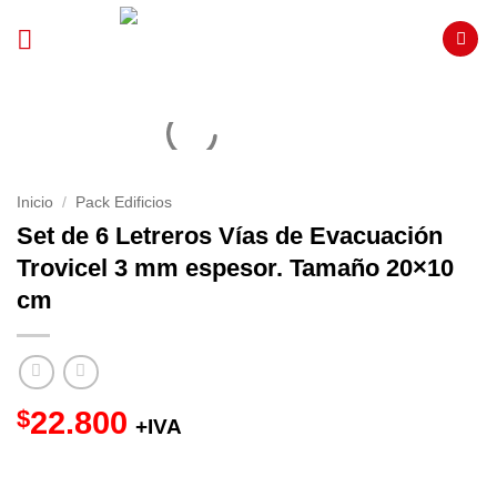
Saltar
al
contenido
Inicio
/
Pack Edificios
Set de 6 Letreros Vías de Evacuación
Trovicel 3 mm espesor. Tamaño 20×10
cm
$
22.800
+IVA
Gráfica Adhesivo PVC negro
Impresión Digital