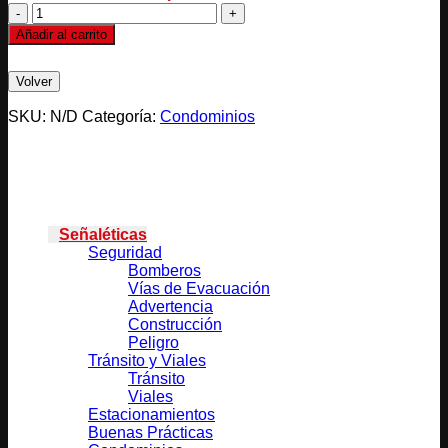
UN
AUTO
Añadir al carrito
A
LA
VEZ
cantidad
SKU:
N/D
Categoría:
Condominios
Categorías
Señaléticas
Seguridad
Bomberos
Vías de Evacuación
Advertencia
Construcción
Peligro
Tránsito y Viales
Tránsito
Viales
Estacionamientos
Buenas Prácticas