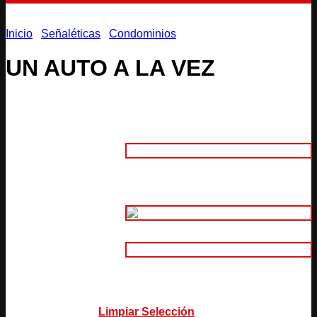
Inicio
/
Señaléticas
/
Condominios
UN AUTO A LA VEZ
Adhesivo
1. Material:
Aluminio Compuesto 3mm
(Intemperie)
2. Tamaño:
Adhesivo Normal Impreso
Adhesivo Normal Impreso Laminado
3.
Adhesivo Plotter de Corte
Características:
Adhesivo Reflectivo Plotter de Corte
Limpiar Selección