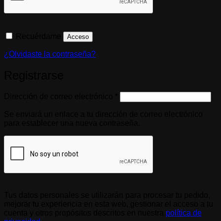
Recuérdame
Acceso
¿Olvidaste la contraseña?
Registrarse
Obligatorio
Dirección de correo electrónico
*
Se enviará un enlace a tu dirección de correo electrónico
para establecer una nueva contraseña.
Tus datos personales se utilizarán para procesar tu pedido,
mejorar tu experiencia en esta web, gestionar el acceso a tu
cuenta y otros propósitos descritos en nuestra
política de