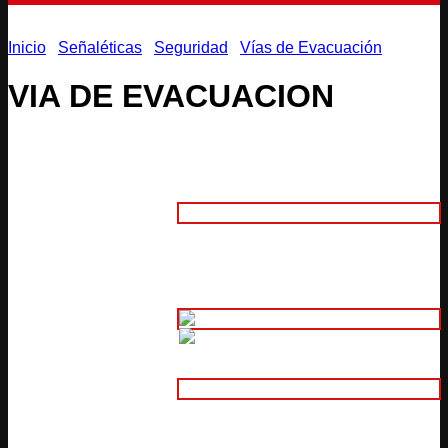
Inicio
/
Señaléticas
/
Seguridad
/
Vías de Evacuación
VIA DE EVACUACION
Adhesivo
Trovicel 3mm (Interior)
1. Material:
Aluminio Compuesto 3mm
(Intemperie)
2. Tamaño:
Adhesivo Normal Impreso
Adhesivo Normal Impreso Laminado
3.
Adhesivo Plotter de Corte
Características:
Adhesivo Reflectivo Plotter de Corte