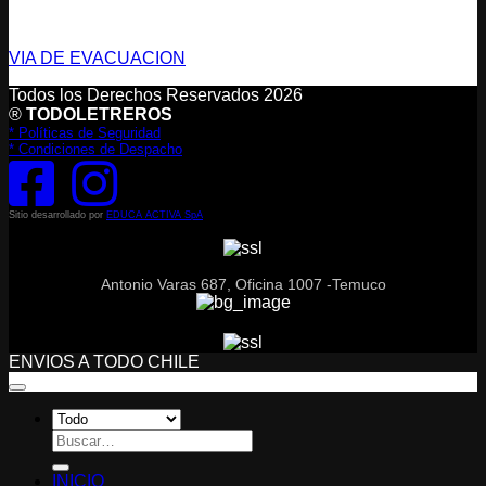
Vías de Evacuación
VIA DE EVACUACION
Todos los Derechos Reservados 2026
®
TODOLETREROS
* Políticas de Seguridad
* Condiciones de Despacho
Sitio desarrollado por
EDUCA ACTIVA SpA
Antonio Varas 687, Oficina 1007 -Temuco
ENVIOS A TODO CHILE
Buscar
por:
INICIO