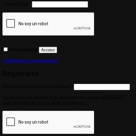
Obligatorio
Contraseña
*
Recuérdame
Acceso
¿Olvidaste la contraseña?
Registrarse
Obligatorio
Dirección de correo electrónico
*
Se enviará un enlace a tu dirección de correo electrónico
para establecer una nueva contraseña.