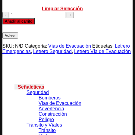
Limpiar Selección
VIA
DE
Añadir al carrito
EVACUACION
cantidad
SKU:
N/D
Categoría:
Vías de Evacuación
Etiquetas:
Letrero
Emergencias
,
Letrero Seguridad
,
Letrero Vía de Evacuación
Categorías
Señaléticas
Seguridad
Bomberos
Vías de Evacuación
Advertencia
Construcción
Peligro
Tránsito y Viales
Tránsito