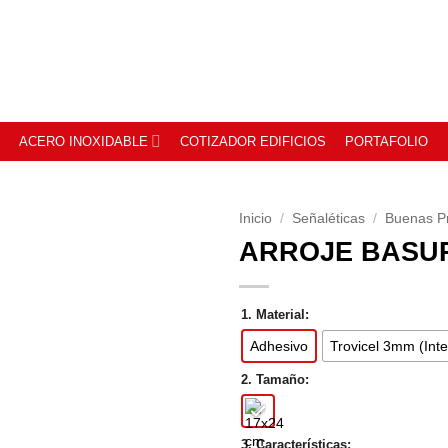
ACERO INOXIDABLE
COTIZADOR EDIFICIOS
PORTAFOLIO
Inicio
/
Señaléticas
/
Buenas Pr
ARROJE BASU
1. Material:
Adhesivo
Trovicel 3mm (Inte
2. Tamaño:
3. Características: