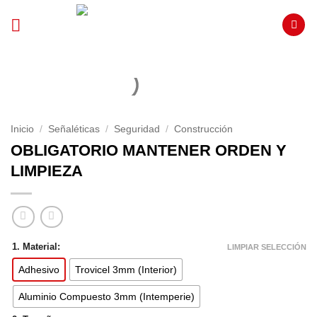
Saltar
al
contenido
Inicio
/
Señaléticas
/
Seguridad
/
Construcción
OBLIGATORIO MANTENER ORDEN Y
LIMPIEZA
1. Material:
LIMPIAR SELECCIÓN
Adhesivo
Trovicel 3mm (Interior)
Aluminio Compuesto 3mm (Intemperie)